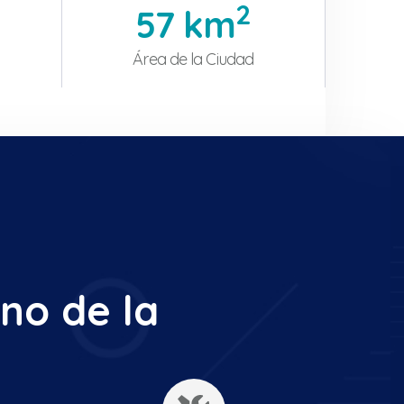
2
57
 km
Área de la Ciudad
no de la