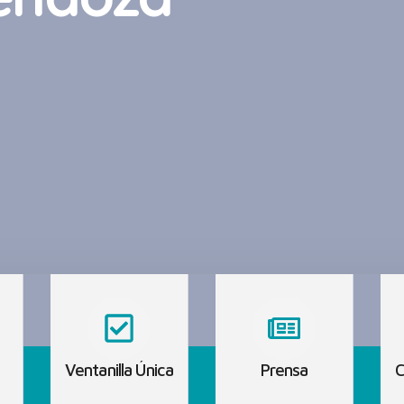
Ventanilla Única
Prensa
C