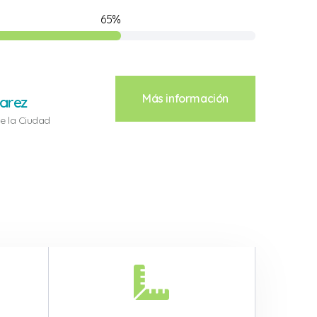
d
77
%
Más información
arez
de la Ciudad