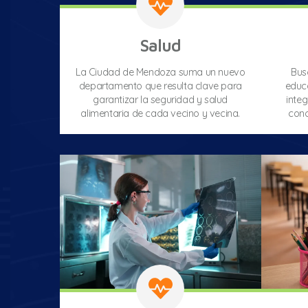
Salud
La Ciudad de Mendoza suma un nuevo
Bus
departamento que resulta clave para
educa
garantizar la seguridad y salud
integ
alimentaria de cada vecino y vecina.
conc