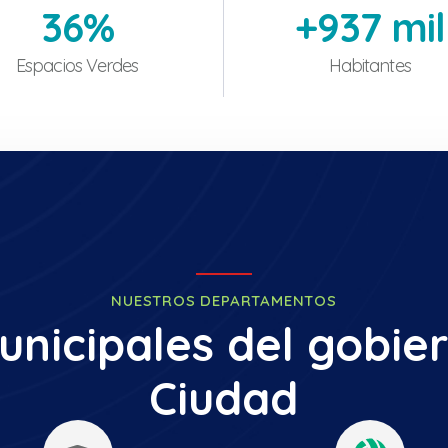
36
%
+
937
 mil
Espacios Verdes
Habitantes
NUESTROS DEPARTAMENTOS
unicipales del gobier
Ciudad