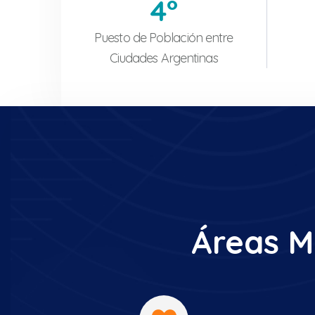
4
°
Puesto de Población entre
Ciudades Argentinas
Áreas M