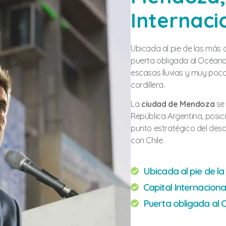
Internaci
Ubicada al pie de las más
puerta obligada al Océano 
escasas lluvias y muy pocos
cordillera.
La
ciudad de Mendoza
se
República Argentina, posi
punto estratégico del des
con Chile.
Ubicada al pie de la
Capital Internaciona
Puerta obligada al 