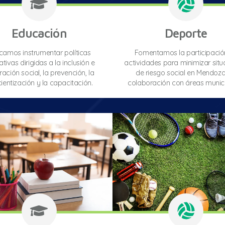
Educación
Deporte
camos instrumentar políticas
Fomentamos la participació
tivas dirigidas a la inclusión e
actividades para minimizar situ
ración social, la prevención, la
de riesgo social en Mendoza
ientización y la capacitación.
colaboración con áreas munici