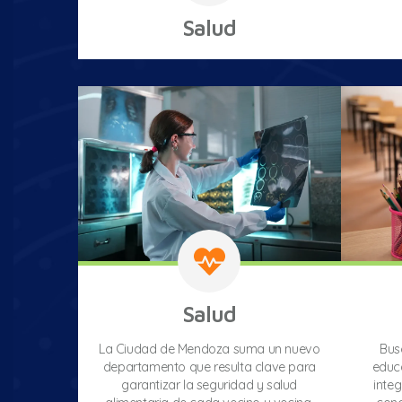
Salud
Salud
La Ciudad de Mendoza suma un nuevo
Bus
departamento que resulta clave para
educa
garantizar la seguridad y salud
integ