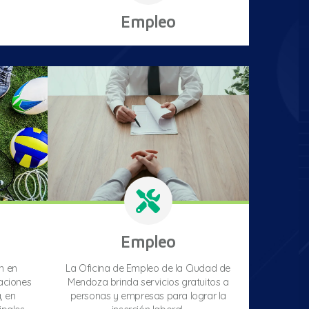
Empleo
Empleo
n en
La Oficina de Empleo de la Ciudad de
aciones
Mendoza brinda servicios gratuitos a
, en
personas y empresas para lograr la