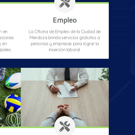
Empleo
n en
La Oficina de Empleo de la Ciudad de
aciones
Mendoza brinda servicios gratuitos a
, en
personas y empresas para lograr la
pales.
inserción laboral.