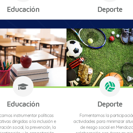
Educación
Deporte
Educación
Deporte
camos instrumentar políticas
Fomentamos la participació
tivas dirigidas a la inclusión e
actividades para minimizar situ
ración social, la prevención, la
de riesgo social en Mendoza