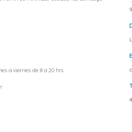
9
L
E
nes a viernes de 8 a 20 hrs
T
r