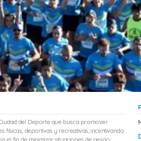
 Ciudad del Deporte que busca promover
es físicas, deportivas y recreativas; incentivando
D
on el fin de minimizar situaciones de riesgo