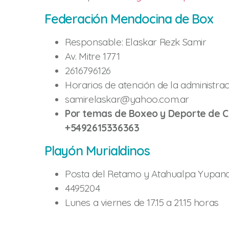
Federación Mendocina de Box
Responsable: Elaskar Rezk Samir
Av. Mitre 1771
2616796126
Horarios de atención de la administrac
samirelaskar@yahoo.com.ar
Por temas de Boxeo y Deporte de C
+5492615336363
Playón Murialdinos
Posta del Retamo y Atahualpa Yupanq
4495204
Lunes a viernes de 17.15 a 21.15 horas