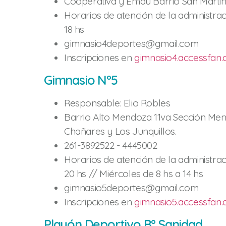
Cooperativa y Emau Barrio San Marti
Horarios de atención de la administraci
18 hs
gimnasio4deportes@gmail.com
Inscripciones en
gimnasio4.accessfan.
Gimnasio Nº5
Responsable: Elio Robles
Barrio Alto Mendoza 11va Sección Mend
Chañares y Los Junquillos.
261-3892522 - 4445002
Horarios de atención de la administrac
20 hs // Miércoles de 8 hs a 14 hs
gimnasio5deportes@gmail.com
Inscripciones en
gimnasio5.accessfan.
Playón Deportivo Bº Sanidad