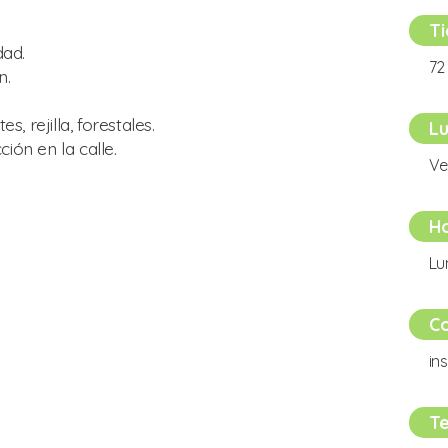
T
ad.
72 
n.
, rejilla, forestales.
Lu
ón en la calle.
Ve
Ho
Lu
Co
in
Te