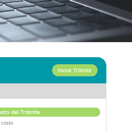
Iniciar Trámite
sto del Trámite
n costo