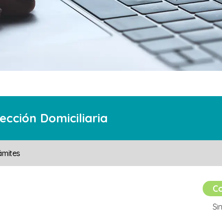
ección Domiciliaria
ámites
Co
Si