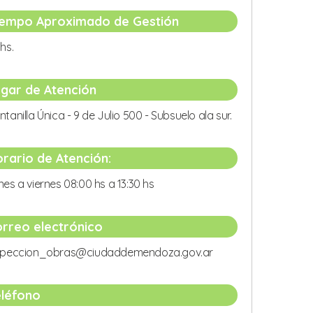
iempo Aproximado de Gestión
hs.
gar de Atención
ntanilla Única - 9 de Julio 500 - Subsuelo ala sur.
rario de Atención:
nes a viernes 08:00 hs a 13:30 hs
rreo electrónico
speccion_obras@ciudaddemendoza.gov.ar
léfono