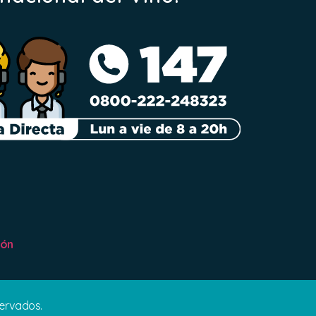
ión
servados.