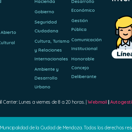
d
Hacienda
Desarrollo
Económico
Gobierno
Gestión
Seguridad
Pública
Ciudadana
 Abierto
Comunicación
Cultura, Turismo
ultural
Institucional
y Relaciones
o
Internacionales
Honorable
Concejo
Ambiente y
Deliberante
Desarrollo
Urbano
ll Center: Lunes a viernes de 8 a 20 horas. |
Webmail
|
Autogest
 Municipalidad de la Ciudad de Mendoza. Todos los derechos re