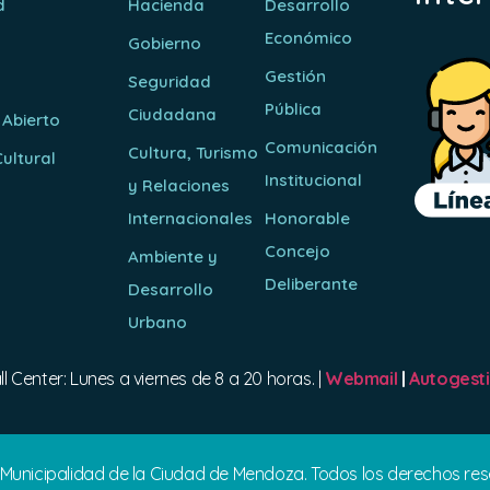
d
Hacienda
Desarrollo
Económico
Gobierno
Gestión
Seguridad
Pública
Ciudadana
 Abierto
Comunicación
Cultura, Turismo
ultural
Institucional
y Relaciones
o
Internacionales
Honorable
Concejo
Ambiente y
Deliberante
Desarrollo
Urbano
ll Center: Lunes a viernes de 8 a 20 horas. |
Webmail
|
Autogest
 Municipalidad de la Ciudad de Mendoza. Todos los derechos re