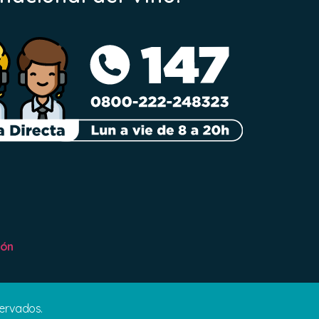
ión
servados.