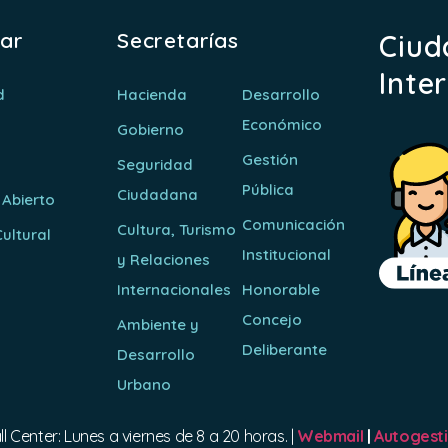
rar
Secretarías
Ciud
Inte
d
Hacienda
Desarrollo
Económico
Gobierno
Gestión
Seguridad
Pública
Ciudadana
 Abierto
Comunicación
Cultura, Turismo
ultural
Institucional
y Relaciones
o
Internacionales
Honorable
Concejo
Ambiente y
Deliberante
Desarrollo
Urbano
ll Center: Lunes a viernes de 8 a 20 horas. |
Webmail
|
Autogest