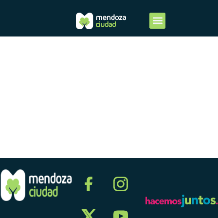
Tercer
trimestre
2010