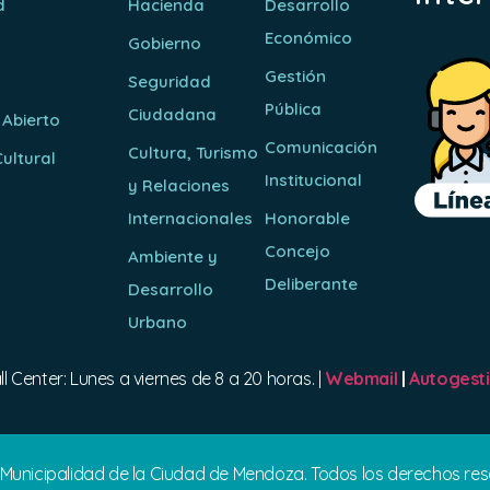
d
Hacienda
Desarrollo
Económico
Gobierno
Gestión
Seguridad
Pública
Ciudadana
 Abierto
Comunicación
Cultura, Turismo
ultural
Institucional
y Relaciones
o
Internacionales
Honorable
Concejo
Ambiente y
Deliberante
Desarrollo
Urbano
ll Center: Lunes a viernes de 8 a 20 horas. |
Webmail
|
Autogest
 Municipalidad de la Ciudad de Mendoza. Todos los derechos re