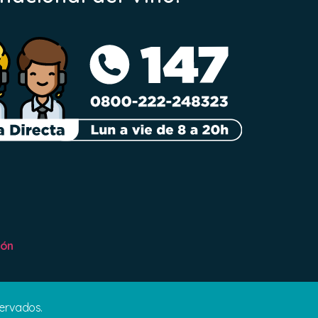
ión
servados.