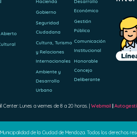
d
Hacienda
Desarrollo
Económico
Gobierno
Gestión
Seguridad
Pública
Ciudadana
 Abierto
Comunicación
Cultura, Turismo
ultural
Institucional
y Relaciones
o
Internacionales
Honorable
Concejo
Ambiente y
Deliberante
Desarrollo
Urbano
ll Center: Lunes a viernes de 8 a 20 horas. |
Webmail
|
Autogest
 Municipalidad de la Ciudad de Mendoza. Todos los derechos re