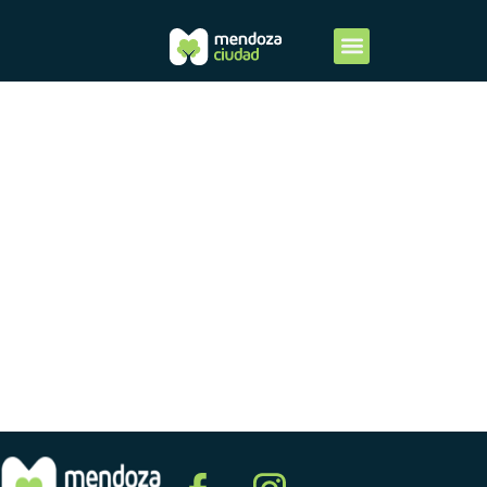
ANEXO VIII
RDO.
FINANC.
2013