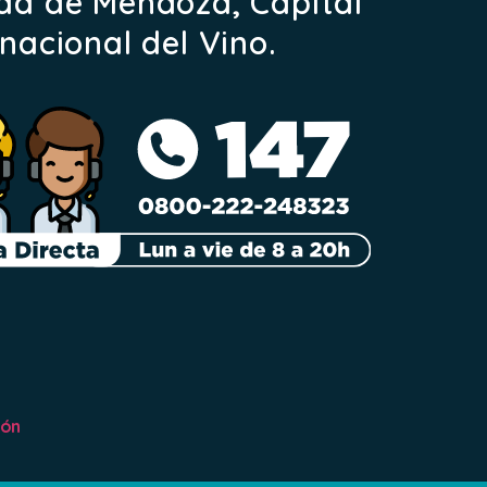
ad de Mendoza, Capital
rnacional del Vino.
ión