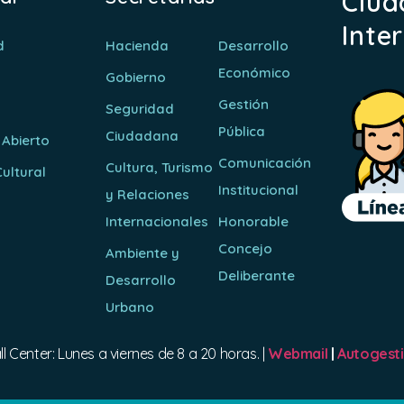
Ciud
Inte
d
Hacienda
Desarrollo
Económico
Gobierno
Gestión
Seguridad
Pública
Ciudadana
 Abierto
Comunicación
Cultura, Turismo
ultural
Institucional
y Relaciones
o
Internacionales
Honorable
Concejo
Ambiente y
Deliberante
Desarrollo
Urbano
ll Center: Lunes a viernes de 8 a 20 horas. |
Webmail
|
Autogest