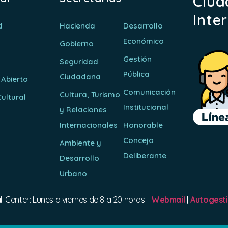
Ciud
Inte
d
Hacienda
Desarrollo
Económico
Gobierno
Gestión
Seguridad
Pública
Ciudadana
 Abierto
Comunicación
Cultura, Turismo
ultural
Institucional
y Relaciones
o
Internacionales
Honorable
Concejo
Ambiente y
Deliberante
Desarrollo
Urbano
ll Center: Lunes a viernes de 8 a 20 horas. |
Webmail
|
Autogest