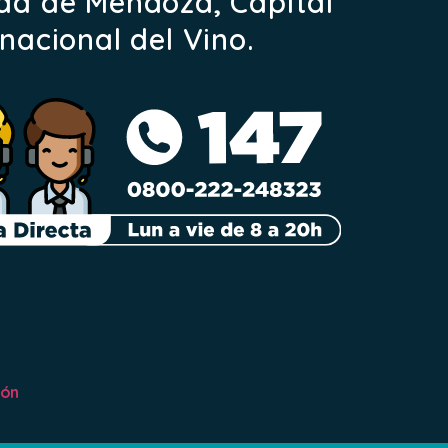
ad de Mendoza, Capital
rnacional del Vino.
ión