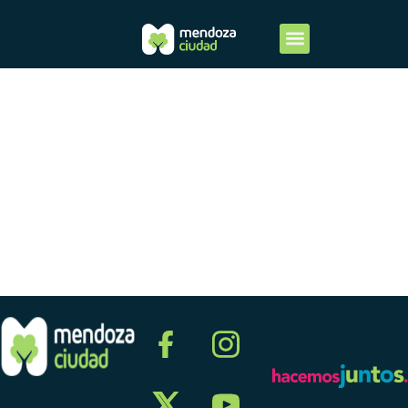
2020-
ANEXO
XVII