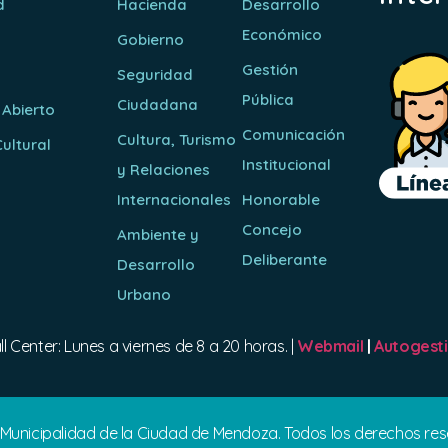
d
Hacienda
Desarrollo
Económico
Gobierno
Gestión
Seguridad
Pública
Ciudadana
 Abierto
Comunicación
Cultura, Turismo
ultural
Institucional
y Relaciones
o
Internacionales
Honorable
Concejo
Ambiente y
Deliberante
Desarrollo
Urbano
ll Center: Lunes a viernes de 8 a 20 horas. |
Webmail
|
Autogest
 Municipalidad de la Ciudad de Mendoza. Todos los derechos re