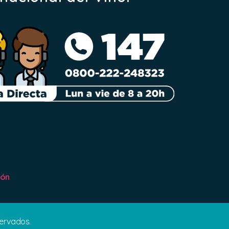
ión
servados.