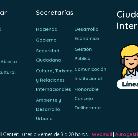
rar
Secretarías
Ciud
Inte
d
Hacienda
Desarrollo
Económico
Gobierno
Gestión
Seguridad
Pública
Ciudadana
 Abierto
Comunicación
Cultura, Turismo
ultural
Institucional
y Relaciones
o
Internacionales
Honorable
Concejo
Ambiente y
Deliberante
Desarrollo
Urbano
ll Center: Lunes a viernes de 8 a 20 horas. |
Webmail
|
Autogest