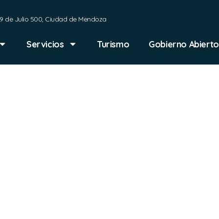
9 de Julio 500, Ciudad de Mendoza
Servicios
Turismo
Gobierno Abierto
odelo
erencia d
ercio de 