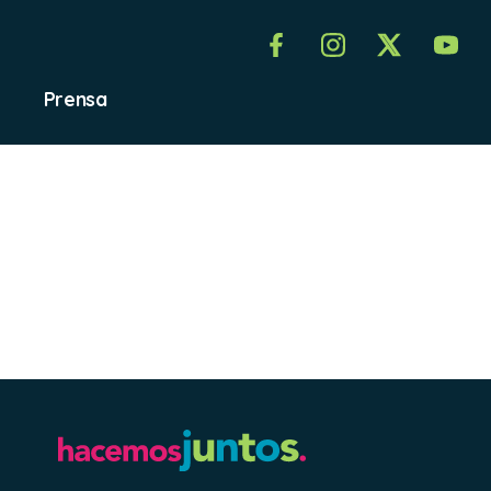
Prensa
ada
odelo