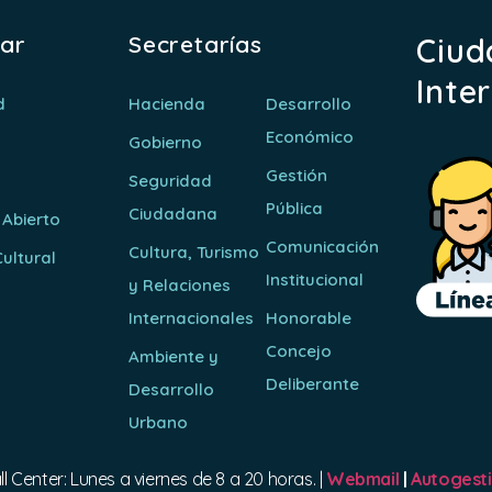
rar
Secretarías
Ciud
Inte
d
Hacienda
Desarrollo
Económico
Gobierno
Gestión
Seguridad
Pública
Ciudadana
 Abierto
Comunicación
Cultura, Turismo
ultural
Institucional
y Relaciones
o
Internacionales
Honorable
Concejo
Ambiente y
Deliberante
Desarrollo
Urbano
ll Center: Lunes a viernes de 8 a 20 horas. |
Webmail
|
Autogest