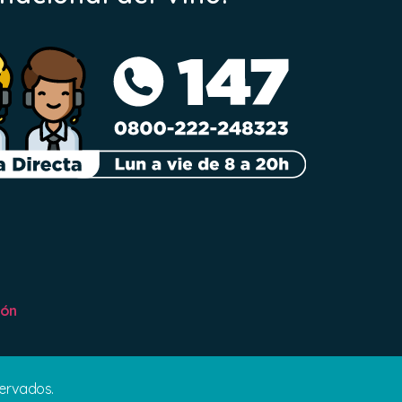
ión
servados.