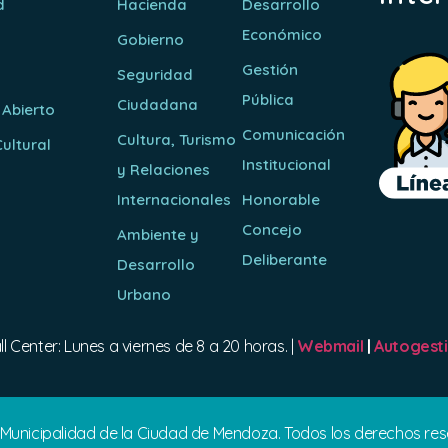
d
Hacienda
Desarrollo
Económico
Gobierno
Gestión
Seguridad
Pública
Ciudadana
 Abierto
Comunicación
Cultura, Turismo
ultural
Institucional
y Relaciones
o
Internacionales
Honorable
Concejo
Ambiente y
Deliberante
Desarrollo
Urbano
ll Center: Lunes a viernes de 8 a 20 horas. |
Webmail
|
Autogest
 Municipalidad de la Ciudad de Mendoza. Todos los derechos re