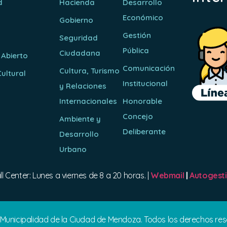
d
Hacienda
Desarrollo
Económico
Gobierno
Gestión
Seguridad
Pública
Ciudadana
 Abierto
Comunicación
Cultura, Turismo
ultural
Institucional
y Relaciones
o
Internacionales
Honorable
Concejo
Ambiente y
Deliberante
Desarrollo
Urbano
ll Center: Lunes a viernes de 8 a 20 horas. |
Webmail
|
Autogest
 Municipalidad de la Ciudad de Mendoza. Todos los derechos re