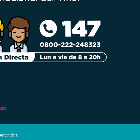
ión
servados.